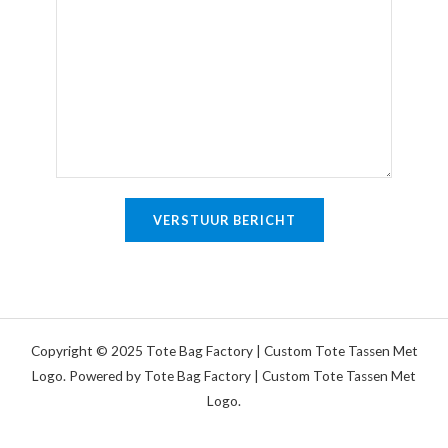
o
l
m
u
*
e
d
r
i
k
g
i
e
n
t
g
e
o
VERSTUUR BERICHT
k
f
s
b
t
e
r
i
Copyright © 2025 Tote Bag Factory | Custom Tote Tassen Met
c
Logo. Powered by Tote Bag Factory | Custom Tote Tassen Met
Logo.
h
t