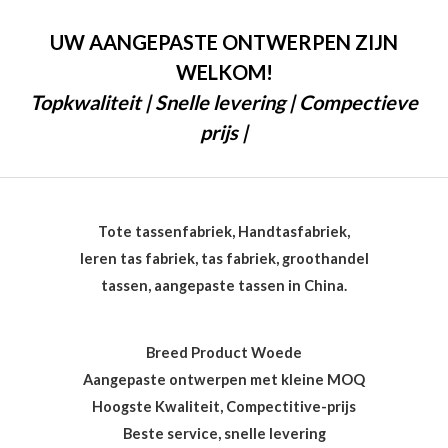
0
d
v
e
a
UW AANGEPASTE ONTWERPEN ZIJN
e
n
r
5
WELKOM!
d
0
Topkwaliteit | Snelle levering | Compectieve
v
a
n
prijs |
5
Tote tassenfabriek, Handtasfabriek,
leren tas fabriek, tas fabriek, groothandel
tassen, aangepaste tassen in China.
Breed Product Woede
Aangepaste ontwerpen met kleine MOQ
Hoogste Kwaliteit, Compectitive-prijs
Beste service, snelle levering