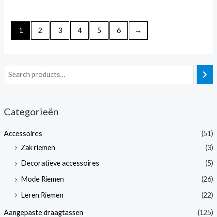
0
0
van
van
5
5
1
2
3
4
5
6
→
Categorieën
Accessoires
(51)
Zak riemen
(3)
Decoratieve accessoires
(5)
Mode Riemen
(26)
Leren Riemen
(22)
Aangepaste draagtassen
(125)