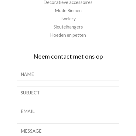
Decoratieve accessoires
Mode Riemen
Jwelery
Sleutelhangers
Hoeden en petten
Neem contact met ons op
N
a
a
E
m
n
*
k
E
e
m
l
a
O
v
i
p