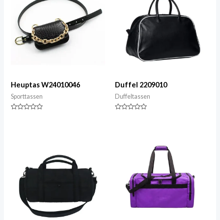
Heuptas W24010046
Duffel 2209010
Sporttassen
Duffeltassen
Gewaardeerd
Gewaardeerd
0
0
van
van
5
5