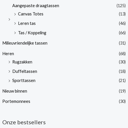
Aangepaste draagtassen
(125)
Canvas Totes
(13)
Leren tas
(46)
Tas / Koppeling
(66)
Milieuvriendelijke tassen
(31)
Heren
(68)
Rugzakken
(30)
Duffeltassen
(18)
Sporttassen
(21)
Nieuw binnen
(19)
Portemonnees
(30)
Onze bestsellers