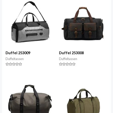
Duffel 253009
Duffel 253008
Duffeltassen
Duffeltassen
Gewaardeerd
Gewaardeerd
0
0
van
van
5
5