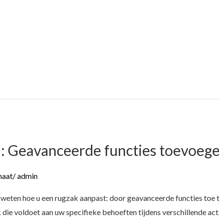
: Geavanceerde functies toevoeg
maat
/
admin
u weten hoe u een rugzak aanpast: door geavanceerde functies toe
ie voldoet aan uw specifieke behoeften tijdens verschillende acti