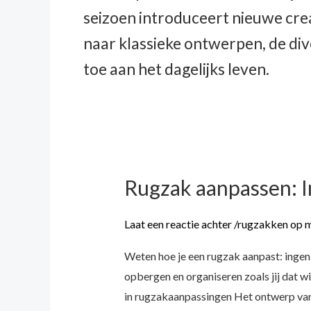
seizoen introduceert nieuwe crea
naar klassieke ontwerpen, de div
toe aan het dagelijks leven.
Rugzak aanpassen: 
Rugzak
aanpassen:
Ingenieus
Laat een reactie achter
/
rugzakken op 
ontwerp
Weten hoe je een rugzak aanpast: ingeni
met
opbergen en organiseren zoals jij dat w
tussenschotten
in rugzakaanpassingen Het ontwerp van 