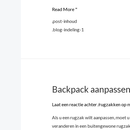
Read More "
.post-inhoud
.blog-indeling-1
Backpack aanpassen
Backpack
aanpassen:
Geavanceerde
Laat een reactie achter
/
rugzakken op 
functies
Als u een rugzak wilt aanpassen, moet 
toevoegen
veranderen in een buitengewone rugzak d