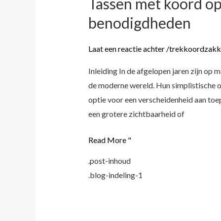
Tassen met koord op 
Tassen
met
benodigdheden
koord
op
Laat een reactie achter
/
trekkoordzakk
maat:
Inleiding In de afgelopen jaren zijn op
Veelzijdige
de moderne wereld. Hun simplistische 
oplossingen
optie voor een verscheidenheid aan toe
voor
een grotere zichtbaarheid of
alledaagse
benodigdheden
Read More "
.post-inhoud
.blog-indeling-1