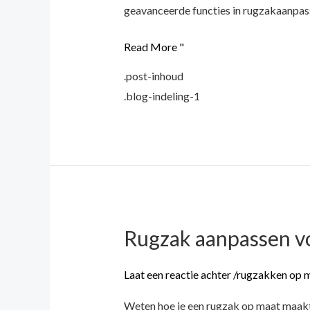
geavanceerde functies in rugzakaanpas
Read More "
.post-inhoud
.blog-indeling-1
Rugzak aanpassen vo
Rugzak
aanpassen
voor
Laat een reactie achter
/
rugzakken op 
op
Weten hoe je een rugzak op maat maakt v