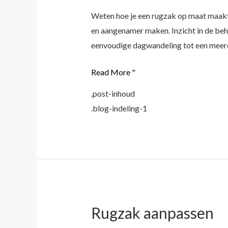
aanpassen
Weten hoe je een rugzak op maat maakt 
voor
en aangenamer maken. Inzicht in de be
buitenavonturen
eenvoudige dagwandeling tot een meer
Read More "
.post-inhoud
.blog-indeling-1
Rugzak aanpassen
Rugzak
aanpassen