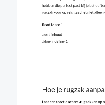
reis
hebben die perfect past bij je behoefte
rugzak voor op reis gaat het niet alleen
Read More "
.post-inhoud
.blog-indeling-1
Hoe je rugzak aanpa
Hoe
je
rugzak
Laat een reactie achter
/
rugzakken op 