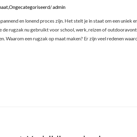
maat
,
Ongecategoriseerd
/
admin
annend en lonend proces zijn. Het stelt je in staat om een uniek 
je de rugzak nu gebruikt voor school, werk, reizen of outdooravon
en. Waarom een rugzak op maat maken? Er zijn veel redenen waa