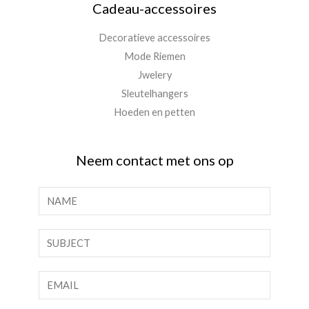
Cadeau-accessoires
Decoratieve accessoires
Mode Riemen
Jwelery
Sleutelhangers
Hoeden en petten
Neem contact met ons op
N
a
a
E
m
n
*
k
E
e
m