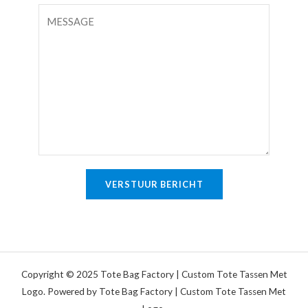
l
a
O
v
i
p
o
l
m
u
*
e
d
r
i
k
g
i
e
n
t
g
e
o
VERSTUUR BERICHT
k
f
s
b
t
e
r
i
Copyright © 2025 Tote Bag Factory | Custom Tote Tassen Met
c
Logo. Powered by Tote Bag Factory | Custom Tote Tassen Met