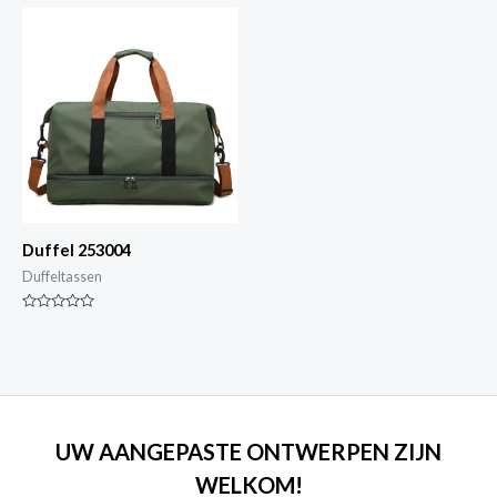
5
5
Duffel 253004
Duffeltassen
Gewaardeerd
0
van
5
UW AANGEPASTE ONTWERPEN ZIJN
WELKOM!