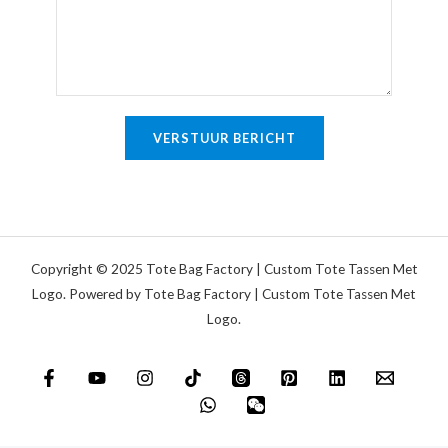
i
k
g
i
e
n
t
g
e
o
VERSTUUR BERICHT
k
f
s
b
t
e
r
i
Copyright © 2025 Tote Bag Factory | Custom Tote Tassen Met
c
Logo. Powered by Tote Bag Factory | Custom Tote Tassen Met
Logo.
h
t
*