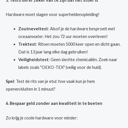
5. Tests om er zeker van te zijn dat het stoer is
Hardware moet slagen voor superheldenopleiding!
Zoutneveltest
: Alsof je de hardware besproeit met
oceaanwater. Het zou 72 uur moeten overleven!
Trektest
: Ritsen moeten 5000 keer open en dicht gaan.
Dat is 13 jaar lang elke dag gebruiken!
Veiligheidstest
: Geen slechte chemicaliën. Zoek naar
labels zoals "OEKO-TEX" (veilig voor de huid).
Spel
: Test de rits van je etui: hoe vaak kun je hem
openen/sluiten in 1 minuut?
6. Bespaar geld zonder aan kwaliteit in te boeten
Zo krijg je coole hardware voor minder: