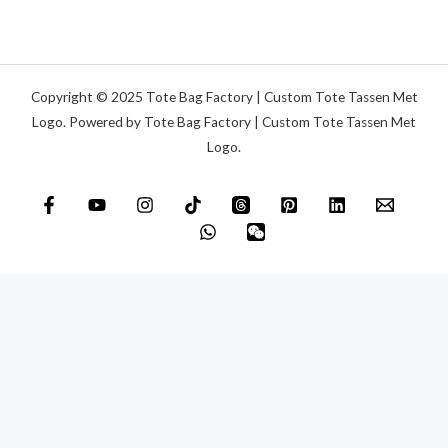
b
t
e
r
i
Copyright © 2025 Tote Bag Factory | Custom Tote Tassen Met
c
Logo. Powered by Tote Bag Factory | Custom Tote Tassen Met
Logo.
h
t
*