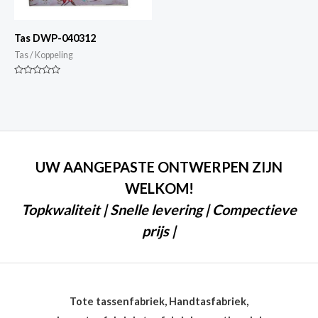
Tas DWP-040312
Tas / Koppeling
Gewaardeerd
0
van
5
UW AANGEPASTE ONTWERPEN ZIJN
WELKOM!
Topkwaliteit | Snelle levering | Compectieve
prijs |
Tote tassenfabriek, Handtasfabriek,