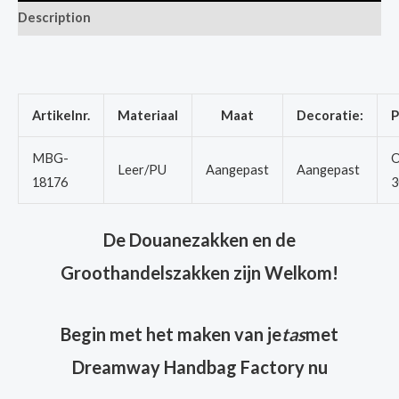
Description
Artikelnr.
Materiaal
Maat
Decoratie:
P
MBG-
O
Leer/PU
Aangepast
Aangepast
18176
3
De Douanezakken en de
Groothandelszakken zijn Welkom!
Begin met het maken van je
tas
met
Dreamway Handbag Factory nu