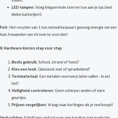
stelen.
LED-lampen
: Voeg knipperende sterren toe aan je tas (met
kleine batterijen!).
Feit
: Het recyclen van 1 ton metaal bespaart genoeg energie om een
huis 6 maanden van stroom te voorzien!
8. Hardware kiezen stap voor stap
Beslis gebruik
: School, strand of feest?
Kies een look
: Glanzend, mat of sprankelend?
Testmateriaal
: Een metalen voorwerp laten vallen - krast
het?
Veiligheid controleren
: Geen scherpe randen of nare
geurtjes.
Prijzen vergelijken
: Vraag naar kortingen als je veel koopt!
Verhaalidee
: Schrijf een verhaal over een handtas met magische