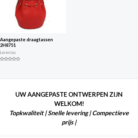
Aangepaste draagtassen
2H8751
Leren tas
Gewaardeerd
0
van
5
UW AANGEPASTE ONTWERPEN ZIJN
WELKOM!
Topkwaliteit | Snelle levering | Compectieve
prijs |