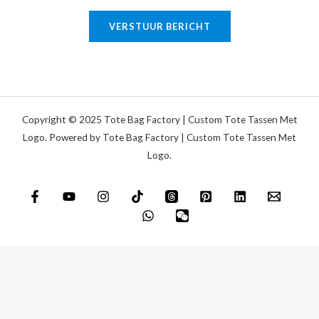
g
e
o
VERSTUUR BERICHT
k
f
s
b
t
e
r
i
Copyright © 2025 Tote Bag Factory | Custom Tote Tassen Met
c
Logo. Powered by Tote Bag Factory | Custom Tote Tassen Met
Logo.
h
t
*