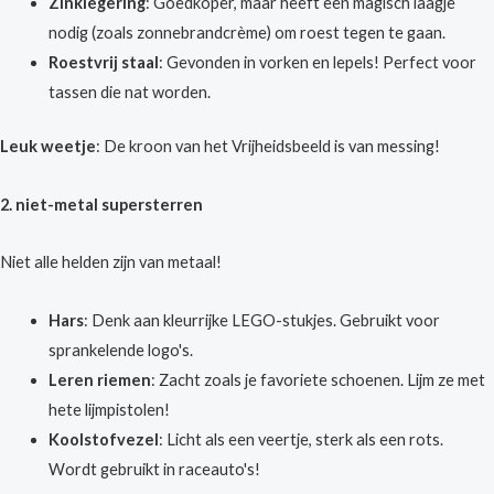
Zinklegering
: Goedkoper, maar heeft een magisch laagje
nodig (zoals zonnebrandcrème) om roest tegen te gaan.
Roestvrij staal
: Gevonden in vorken en lepels! Perfect voor
tassen die nat worden.
Leuk weetje
: De kroon van het Vrijheidsbeeld is van messing!
2. niet-metal supersterren
Niet alle helden zijn van metaal!
Hars
: Denk aan kleurrijke LEGO-stukjes. Gebruikt voor
sprankelende logo's.
Leren riemen
: Zacht zoals je favoriete schoenen. Lijm ze met
hete lijmpistolen!
Koolstofvezel
: Licht als een veertje, sterk als een rots.
Wordt gebruikt in raceauto's!