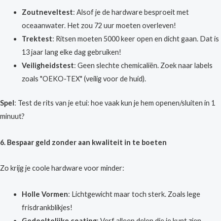
Zoutneveltest
: Alsof je de hardware besproeit met
oceaanwater. Het zou 72 uur moeten overleven!
Trektest
: Ritsen moeten 5000 keer open en dicht gaan. Dat is
13 jaar lang elke dag gebruiken!
Veiligheidstest
: Geen slechte chemicaliën. Zoek naar labels
zoals "OEKO-TEX" (veilig voor de huid).
Spel
: Test de rits van je etui: hoe vaak kun je hem openen/sluiten in 1
minuut?
6. Bespaar geld zonder aan kwaliteit in te boeten
Zo krijg je coole hardware voor minder:
Holle Vormen
: Lichtgewicht maar toch sterk. Zoals lege
frisdrankblikjes!
Gedeeltelijke coating
: Verf alleen delen die je kunt zien.