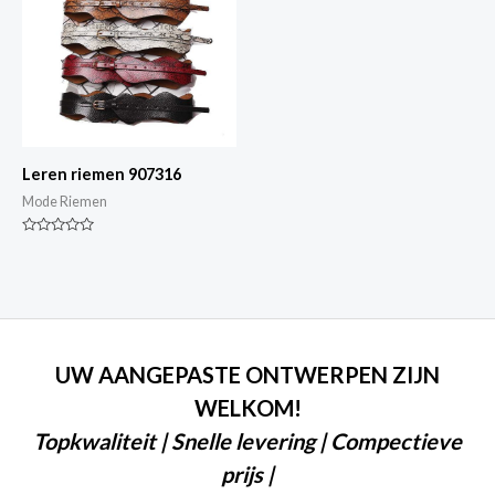
Leren riemen 907316
Mode Riemen
Gewaardeerd
0
van
5
UW AANGEPASTE ONTWERPEN ZIJN
WELKOM!
Topkwaliteit | Snelle levering | Compectieve
prijs |