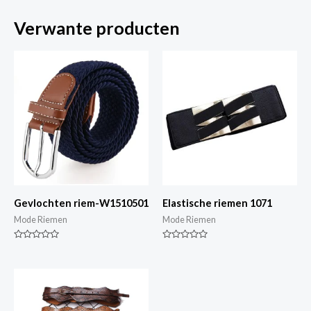
Verwante producten
Gevlochten riem-W1510501
Elastische riemen 1071
Mode Riemen
Mode Riemen
Gewaardeerd
Gewaardeerd
0
0
van
van
5
5