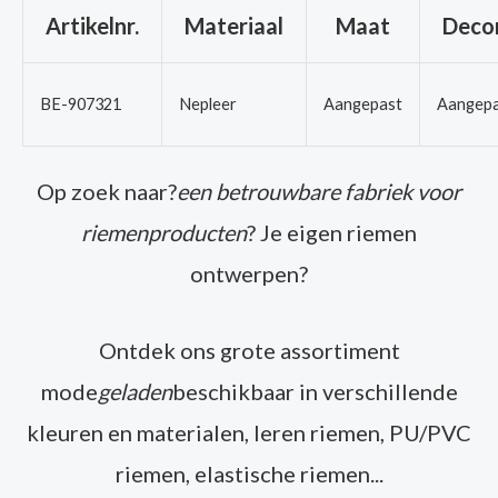
Artikelnr.
Materiaal
Maat
Decor
BE-907321
Nepleer
Aangepast
Aangepa
Op zoek naar?
een betrouwbare fabriek voor
riemenproducten
? Je eigen riemen
ontwerpen?
Ontdek ons grote assortiment
mode
geladen
beschikbaar in verschillende
kleuren en materialen, leren riemen, PU/PVC
riemen, elastische riemen...