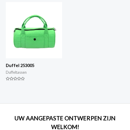
5
5
Duffel 253005
Duffeltassen
Gewaardeerd
0
van
5
UW AANGEPASTE ONTWERPEN ZIJN
WELKOM!