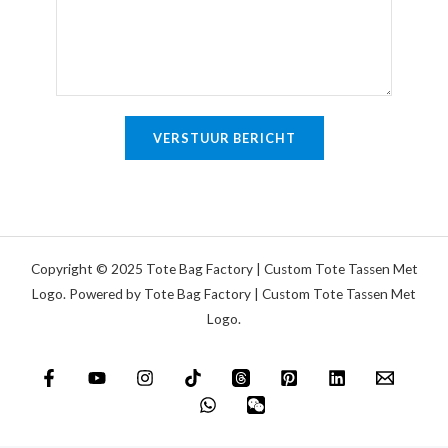
i
k
g
i
e
n
t
g
e
o
VERSTUUR BERICHT
k
f
s
b
t
e
r
i
Copyright © 2025 Tote Bag Factory | Custom Tote Tassen Met
c
Logo. Powered by Tote Bag Factory | Custom Tote Tassen Met
Logo.
h
t
*