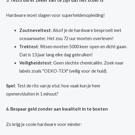
5. Tests om er zeker van te zijn dat het stoer is
Hardware moet slagen voor superheldenopleiding!
Zoutneveltest
: Alsof je de hardware besproeit met
oceaanwater. Het zou 72 uur moeten overleven!
Trektest
: Ritsen moeten 5000 keer open en dicht gaan.
Dat is 13 jaar lang elke dag gebruiken!
Veiligheidstest
: Geen slechte chemicaliën. Zoek naar
labels zoals "OEKO-TEX" (veilig voor de huid).
Spel
: Test de rits van je etui: hoe vaak kun je hem
openen/sluiten in 1 minuut?
6. Bespaar geld zonder aan kwaliteit in te boeten
Zo krijg je coole hardware voor minder: